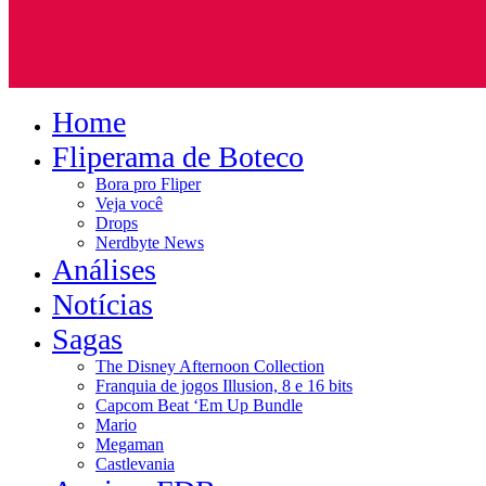
Home
Fliperama de Boteco
Bora pro Fliper
Veja você
Drops
Nerdbyte News
Análises
Notícias
Sagas
The Disney Afternoon Collection
Franquia de jogos Illusion, 8 e 16 bits
Capcom Beat ‘Em Up Bundle
Mario
Megaman
Castlevania