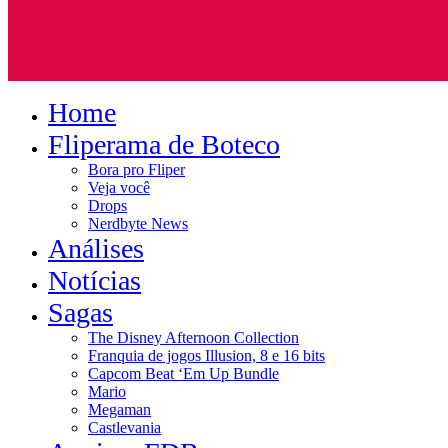
Home
Fliperama de Boteco
Bora pro Fliper
Veja você
Drops
Nerdbyte News
Análises
Notícias
Sagas
The Disney Afternoon Collection
Franquia de jogos Illusion, 8 e 16 bits
Capcom Beat ‘Em Up Bundle
Mario
Megaman
Castlevania