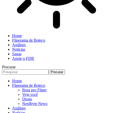
Home
Fliperama de Boteco
Análises
Notícias
Sagas
Apoie o FDB
Procurar
Home
Fliperama de Boteco
Bora pro Fliper
Veja você
Drops
Nerdbyte News
Análises
Notícias