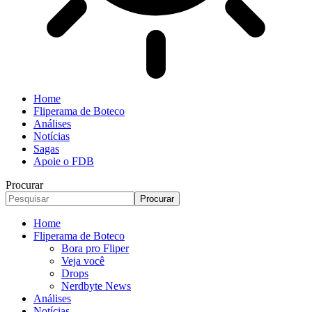
Home
Fliperama de Boteco
Análises
Notícias
Sagas
Apoie o FDB
Procurar
Home
Fliperama de Boteco
Bora pro Fliper
Veja você
Drops
Nerdbyte News
Análises
Notícias