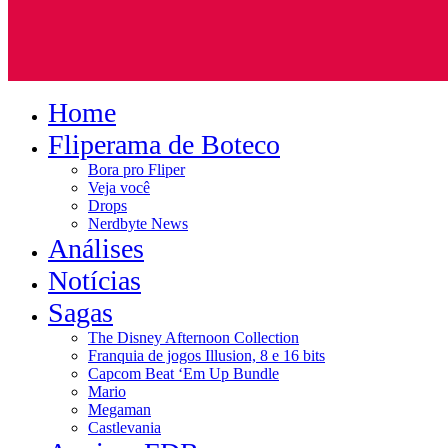
Home
Fliperama de Boteco
Bora pro Fliper
Veja você
Drops
Nerdbyte News
Análises
Notícias
Sagas
The Disney Afternoon Collection
Franquia de jogos Illusion, 8 e 16 bits
Capcom Beat ‘Em Up Bundle
Mario
Megaman
Castlevania