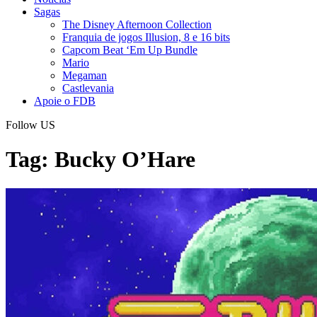
Sagas
The Disney Afternoon Collection
Franquia de jogos Illusion, 8 e 16 bits
Capcom Beat ‘Em Up Bundle
Mario
Megaman
Castlevania
Apoie o FDB
Follow US
Tag:
Bucky O’Hare