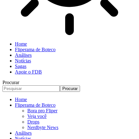
Home
Fliperama de Boteco
Análises
Notícias
Sagas
Apoie o FDB
Procurar
Home
Fliperama de Boteco
Bora pro Fliper
Veja você
Drops
Nerdbyte News
Análises
Notícias