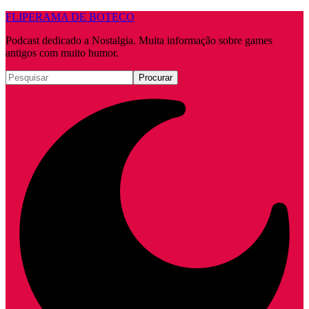
FLIPERAMA DE BOTECO
Podcast dedicado a Nostalgia. Muita informação sobre games
antigos com muito humor.