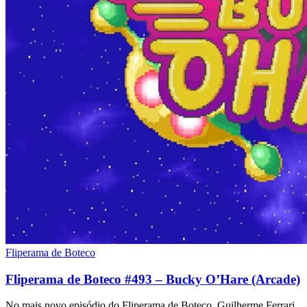
Fliperama de Boteco
Fliperama de Boteco #493 – Bucky O’Hare (Arcade)
No mais novo episódio do Fliperama de Boteco, Guilherme Ferrari,