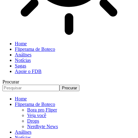
Home
Fliperama de Boteco
Análises
Notícias
Sagas
Apoie o FDB
Procurar
Home
Fliperama de Boteco
Bora pro Fliper
Veja você
Drops
Nerdbyte News
Análises
Notícias