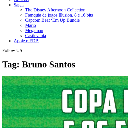
Sagas
The Disney Afternoon Collection
Franquia de jogos Illusion, 8 e 16 bits
Capcom Beat ‘Em Up Bundle
Mario
Megaman
Castlevania
Apoie o FDB
Follow US
Tag:
Bruno Santos