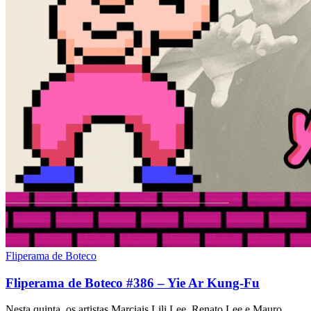
Fliperama de Boteco
Fliperama de Boteco #386 – Yie Ar Kung-Fu
Nesta quinta, os artistas Marciais Lili Lee, Renato Lee e Mauro