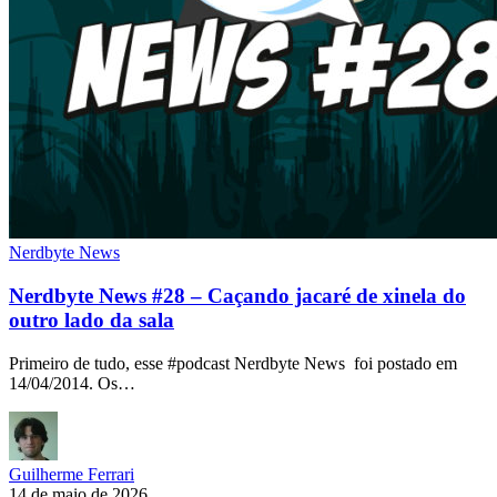
Nerdbyte News
Nerdbyte News #28 – Caçando jacaré de xinela do
outro lado da sala
Primeiro de tudo, esse #podcast Nerdbyte News foi postado em
14/04/2014. Os…
Guilherme Ferrari
14 de maio de 2026