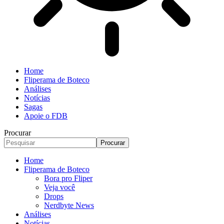
Home
Fliperama de Boteco
Análises
Notícias
Sagas
Apoie o FDB
Procurar
Home
Fliperama de Boteco
Bora pro Fliper
Veja você
Drops
Nerdbyte News
Análises
Notícias