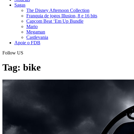
Sagas
The Disney Afternoon Collection
Franquia de jogos Illusion, 8 e 16 bits
Capcom Beat ‘Em Up Bundle
Mario
Megaman
Castlevania
Apoie o FDB
Follow US
Tag:
bike