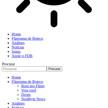
Home
Fliperama de Boteco
Análises
Notícias
Sagas
Apoie o FDB
Procurar
Home
Fliperama de Boteco
Bora pro Fliper
Veja você
Drops
Nerdbyte News
Análises
Notícias