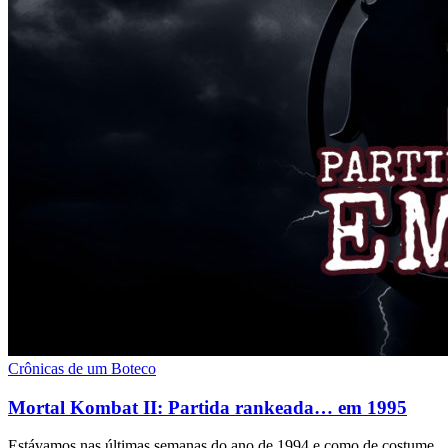
Crônicas de um Boteco
Mortal Kombat II: Partida rankeada… em 1995
Estávamos nas últimas semanas do ano de 1994 e como de costume,