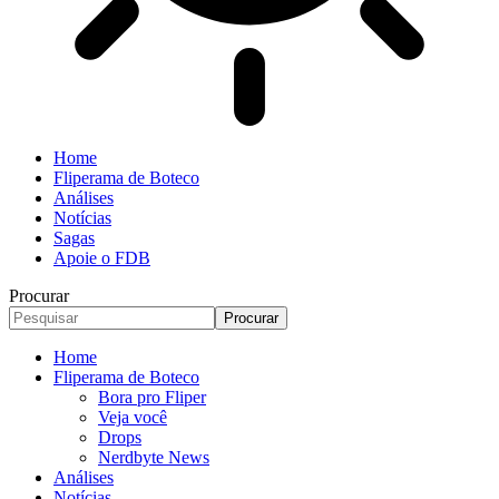
Home
Fliperama de Boteco
Análises
Notícias
Sagas
Apoie o FDB
Procurar
Home
Fliperama de Boteco
Bora pro Fliper
Veja você
Drops
Nerdbyte News
Análises
Notícias