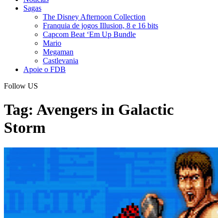
Sagas
The Disney Afternoon Collection
Franquia de jogos Illusion, 8 e 16 bits
Capcom Beat ‘Em Up Bundle
Mario
Megaman
Castlevania
Apoie o FDB
Follow US
Tag:
Avengers in Galactic
Storm