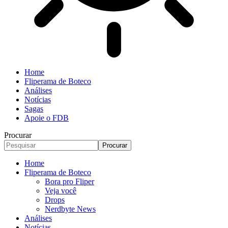
Home
Fliperama de Boteco
Análises
Notícias
Sagas
Apoie o FDB
Procurar
Home
Fliperama de Boteco
Bora pro Fliper
Veja você
Drops
Nerdbyte News
Análises
Notícias