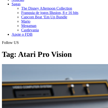
Sagas
The Disney Afternoon Collection
Franquia de jogos Illusion, 8 e 16 bits
Capcom Beat ‘Em Up Bundle
Mario
Megaman
Castlevania
Apoie o FDB
Follow US
Tag:
Atari Pro Vision