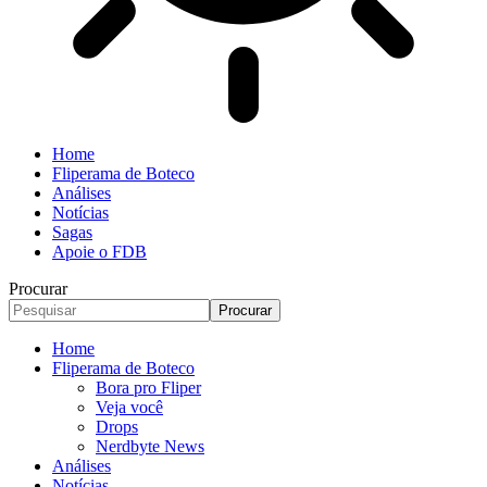
Home
Fliperama de Boteco
Análises
Notícias
Sagas
Apoie o FDB
Procurar
Home
Fliperama de Boteco
Bora pro Fliper
Veja você
Drops
Nerdbyte News
Análises
Notícias