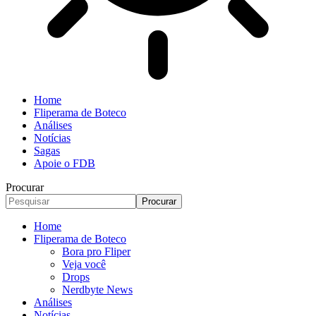
Home
Fliperama de Boteco
Análises
Notícias
Sagas
Apoie o FDB
Procurar
Home
Fliperama de Boteco
Bora pro Fliper
Veja você
Drops
Nerdbyte News
Análises
Notícias