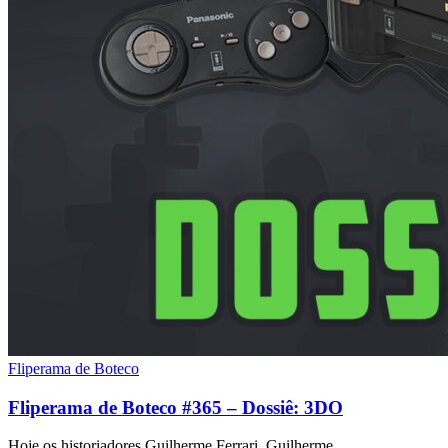
Fliperama de Boteco
Fliperama de Boteco #365 – Dossiê: 3DO
Hoje os historiadores Guilherme Ferrari, Guilherme