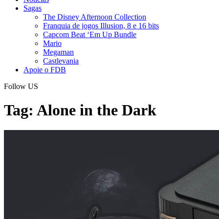
Sagas
The Disney Afternoon Collection
Franquia de jogos Illusion, 8 e 16 bits
Capcom Beat ‘Em Up Bundle
Mario
Megaman
Castlevania
Apoie o FDB
Follow US
Tag:
Alone in the Dark