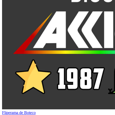
Fliperama de Boteco