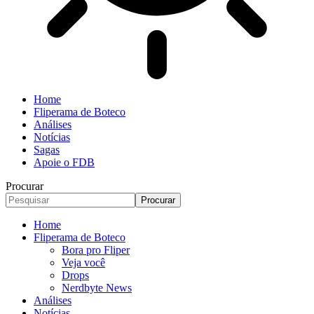
Home
Fliperama de Boteco
Análises
Notícias
Sagas
Apoie o FDB
Procurar
Home
Fliperama de Boteco
Bora pro Fliper
Veja você
Drops
Nerdbyte News
Análises
Notícias