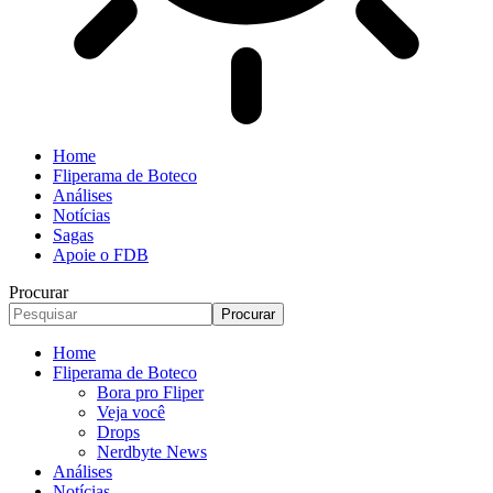
Home
Fliperama de Boteco
Análises
Notícias
Sagas
Apoie o FDB
Procurar
Home
Fliperama de Boteco
Bora pro Fliper
Veja você
Drops
Nerdbyte News
Análises
Notícias