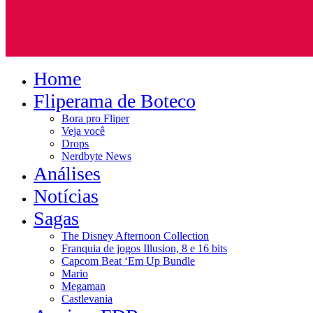
Home
Fliperama de Boteco
Bora pro Fliper
Veja você
Drops
Nerdbyte News
Análises
Notícias
Sagas
The Disney Afternoon Collection
Franquia de jogos Illusion, 8 e 16 bits
Capcom Beat ‘Em Up Bundle
Mario
Megaman
Castlevania