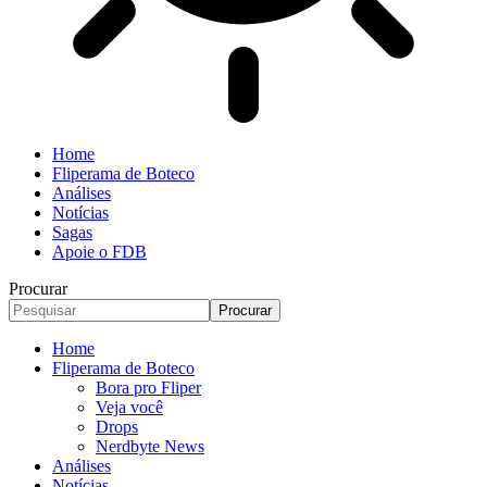
Home
Fliperama de Boteco
Análises
Notícias
Sagas
Apoie o FDB
Procurar
Home
Fliperama de Boteco
Bora pro Fliper
Veja você
Drops
Nerdbyte News
Análises
Notícias