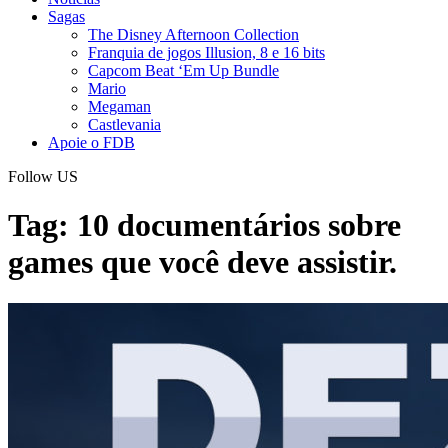
Sagas
The Disney Afternoon Collection
Franquia de jogos Illusion, 8 e 16 bits
Capcom Beat ‘Em Up Bundle
Mario
Megaman
Castlevania
Apoie o FDB
Follow US
Tag:
10 documentários sobre
games que você deve assistir.