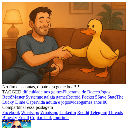
No fim das contas, o pato era gente boa!!!!!
TAGGED:
dificuldade nos games
Fliperama de Boteco
Jogos
Retrô
Master System
nostalgia gamer
Retroid Pocket 5
Save State
The
Lucky Dime Caper
vida adulta e jogos
videogames anos 80
Compartilhar essa postagem
Facebook
Whatsapp
Whatsapp
LinkedIn
Reddit
Telegram
Threads
Bluesky
Email
Copiar Link
Imprimir