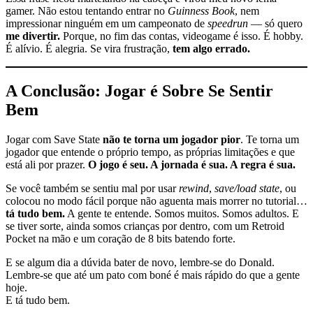
gamer. Não estou tentando entrar no
Guinness Book
, nem
impressionar ninguém em um campeonato de
speedrun
— só quero
me divertir.
Porque, no fim das contas, videogame é isso. É hobby.
É alívio. É alegria. Se vira frustração,
tem algo errado.
A Conclusão: Jogar é Sobre Se Sentir
Bem
Jogar com Save State
não te torna um jogador pior
. Te torna um
jogador que entende o próprio tempo, as próprias limitações e que
está ali por prazer.
O jogo é seu. A jornada é sua. A regra é sua.
Se você também se sentiu mal por usar
rewind
,
save/load state
, ou
colocou no modo fácil porque não aguenta mais morrer no tutorial…
tá tudo bem.
A gente te entende. Somos muitos. Somos adultos. E
se tiver sorte, ainda somos crianças por dentro, com um Retroid
Pocket na mão e um coração de 8 bits batendo forte.
E se algum dia a dúvida bater de novo, lembre-se do Donald.
Lembre-se que até um pato com boné é mais rápido do que a gente
hoje.
E tá tudo bem.