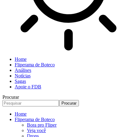
Home
Fliperama de Boteco
Análises
Notícias
Sagas
Apoie o FDB
Procurar
Home
Fliperama de Boteco
Bora pro Fliper
Veja você
Drops