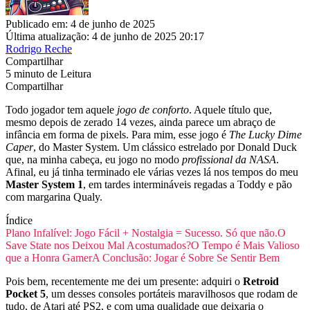
Publicado em: 4 de junho de 2025
Última atualização: 4 de junho de 2025 20:17
Rodrigo Reche
Compartilhar
5 minuto de Leitura
Compartilhar
Todo jogador tem aquele
jogo de conforto
. Aquele título que,
mesmo depois de zerado 14 vezes, ainda parece um abraço de
infância em forma de pixels. Para mim, esse jogo é
The Lucky Dime
Caper
, do Master System. Um clássico estrelado por Donald Duck
que, na minha cabeça, eu jogo no modo
profissional da NASA
.
Afinal, eu já tinha terminado ele várias vezes lá nos tempos do meu
Master System 1
, em tardes intermináveis regadas a Toddy e pão
com margarina Qualy.
Índice
Plano Infalível: Jogo Fácil + Nostalgia = Sucesso. Só que não.
O
Save State nos Deixou Mal Acostumados?
O Tempo é Mais Valioso
que a Honra Gamer
A Conclusão: Jogar é Sobre Se Sentir Bem
Pois bem, recentemente me dei um presente: adquiri o
Retroid
Pocket 5
, um desses consoles portáteis maravilhosos que rodam de
tudo, de Atari até PS2, e com uma qualidade que deixaria o