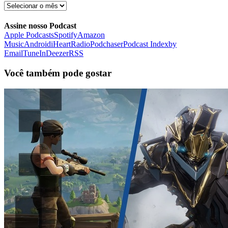
Arquivo
FDB
Assine nosso Podcast
Apple Podcasts
Spotify
Amazon
Music
Android
iHeartRadio
Podchaser
Podcast Index
by
Email
TuneIn
Deezer
RSS
Você também pode gostar