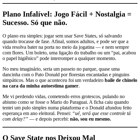
Plano Infalível: Jogo Fácil + Nostalgia =
Sucesso. Só que não.
O plano era simples: jogar sem usar Save States, só salvando
quando trocasse de fase. Afinal, somos adultos, e pode ser que a
vida resolva bater na porta no meio da jogatina — e nem sempre
com flores. Um boleto, uma ligação do trabalho ou um “pai, acabou
o papel higiênico” pode interromper a qualquer momento.
No meu imaginário, seria um passeio no parque, quase uma
dancinha com o Pato Donald por florestas encantadas e pinguins
simpáticos. Mas o que aconteceu foi um verdadeiro
baile de chinelo
na cara da minha autoestima gamer
.
Me vi perdendo vidas, cometendo erros grotescos, pulando no
abismo como se fosse o Mario do Paraguai. A ficha caiu quando
tentei um pulo simples numa plataforma e o Donald afundou feito
esperança em ano eleitoral. Pensei:
“ué, será que esse controle tá
com delay?”
— e depois percebi:
não, sou eu mesmo.
O Save State nos Deixou Mal