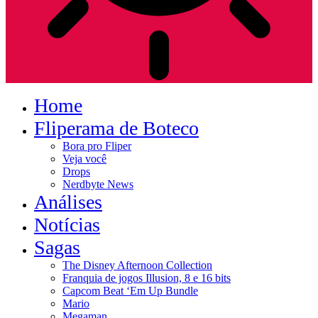
Home
Fliperama de Boteco
Bora pro Fliper
Veja você
Drops
Nerdbyte News
Análises
Notícias
Sagas
The Disney Afternoon Collection
Franquia de jogos Illusion, 8 e 16 bits
Capcom Beat ‘Em Up Bundle
Mario
Megaman