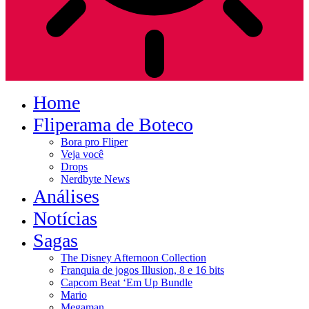
Home
Fliperama de Boteco
Bora pro Fliper
Veja você
Drops
Nerdbyte News
Análises
Notícias
Sagas
The Disney Afternoon Collection
Franquia de jogos Illusion, 8 e 16 bits
Capcom Beat ‘Em Up Bundle
Mario
Megaman