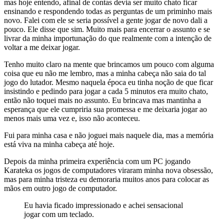
mas hoje entendo, afinal de contas devia ser muito chato ficar
ensinando e respondendo todas as perguntas de um priminho mais
novo. Falei com ele se seria possível a gente jogar de novo dali a
pouco. Ele disse que sim. Muito mais para encerrar o assunto e se
livrar da minha importunação do que realmente com a intenção de
voltar a me deixar jogar.
Tenho muito claro na mente que brincamos um pouco com alguma
coisa que eu não me lembro, mas a minha cabeça não saia do tal
jogo do lutador. Mesmo naquela época eu tinha noção de que ficar
insistindo e pedindo para jogar a cada 5 minutos era muito chato,
então não toquei mais no assunto. Eu brincava mas mantinha a
esperança que ele cumpriria sua promessa e me deixaria jogar ao
menos mais uma vez e, isso não aconteceu.
Fui para minha casa e não joguei mais naquele dia, mas a memória
está viva na minha cabeça até hoje.
Depois da minha primeira experiência com um PC jogando
Karateka os jogos de computadores viraram minha nova obsessão,
mas para minha tristeza eu demoraria muitos anos para colocar as
mãos em outro jogo de computador.
Eu havia ficado impressionado e achei sensacional
jogar com um teclado.