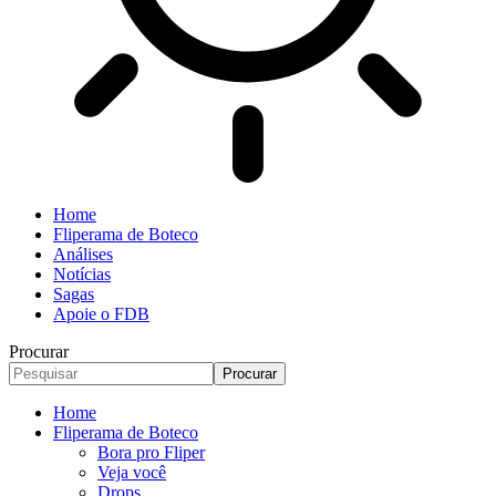
Home
Fliperama de Boteco
Análises
Notícias
Sagas
Apoie o FDB
Procurar
Home
Fliperama de Boteco
Bora pro Fliper
Veja você
Drops