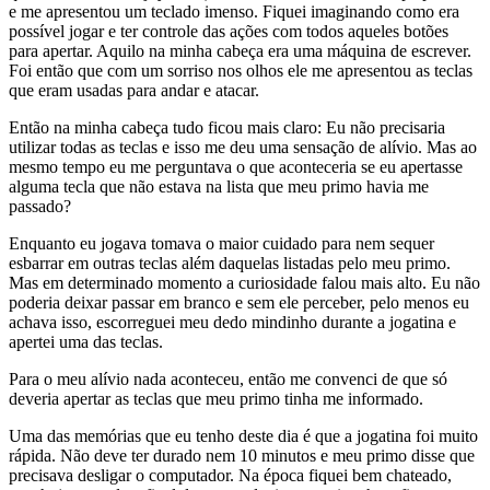
e me apresentou um teclado imenso. Fiquei imaginando como era
possível jogar e ter controle das ações com todos aqueles botões
para apertar. Aquilo na minha cabeça era uma máquina de escrever.
Foi então que com um sorriso nos olhos ele me apresentou as teclas
que eram usadas para andar e atacar.
Então na minha cabeça tudo ficou mais claro: Eu não precisaria
utilizar todas as teclas e isso me deu uma sensação de alívio. Mas ao
mesmo tempo eu me perguntava o que aconteceria se eu apertasse
alguma tecla que não estava na lista que meu primo havia me
passado?
Enquanto eu jogava tomava o maior cuidado para nem sequer
esbarrar em outras teclas além daquelas listadas pelo meu primo.
Mas em determinado momento a curiosidade falou mais alto. Eu não
poderia deixar passar em branco e sem ele perceber, pelo menos eu
achava isso, escorreguei meu dedo mindinho durante a jogatina e
apertei uma das teclas.
Para o meu alívio nada aconteceu, então me convenci de que só
deveria apertar as teclas que meu primo tinha me informado.
Uma das memórias que eu tenho deste dia é que a jogatina foi muito
rápida. Não deve ter durado nem 10 minutos e meu primo disse que
precisava desligar o computador. Na época fiquei bem chateado,