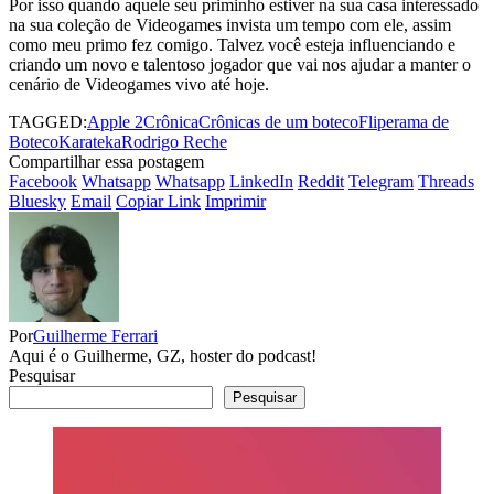
Por isso quando aquele seu priminho estiver na sua casa interessado
na sua coleção de Videogames invista um tempo com ele, assim
como meu primo fez comigo. Talvez você esteja influenciando e
criando um novo e talentoso jogador que vai nos ajudar a manter o
cenário de Videogames vivo até hoje.
TAGGED:
Apple 2
Crônica
Crônicas de um boteco
Fliperama de
Boteco
Karateka
Rodrigo Reche
Compartilhar essa postagem
Facebook
Whatsapp
Whatsapp
LinkedIn
Reddit
Telegram
Threads
Bluesky
Email
Copiar Link
Imprimir
Por
Guilherme Ferrari
Aqui é o Guilherme, GZ, hoster do podcast!
Pesquisar
Pesquisar