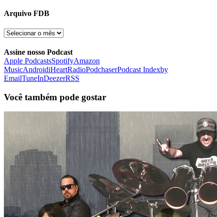
Arquivo FDB
Arquivo
FDB
Assine nosso Podcast
Apple Podcasts
Spotify
Amazon
Music
Android
iHeartRadio
Podchaser
Podcast Index
by
Email
TuneIn
Deezer
RSS
Você também pode gostar