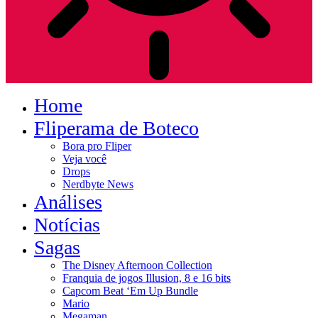
Home
Fliperama de Boteco
Bora pro Fliper
Veja você
Drops
Nerdbyte News
Análises
Notícias
Sagas
The Disney Afternoon Collection
Franquia de jogos Illusion, 8 e 16 bits
Capcom Beat ‘Em Up Bundle
Mario
Megaman