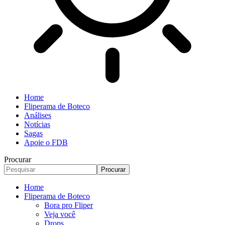
Home
Fliperama de Boteco
Análises
Notícias
Sagas
Apoie o FDB
Procurar
Home
Fliperama de Boteco
Bora pro Fliper
Veja você
Drops