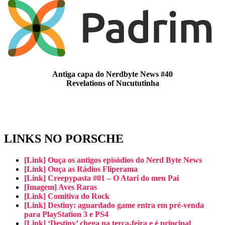
Antiga capa do Nerdbyte News #40
Revelations of Nucututinha
LINKS NO PORSCHE
[Link] Ouça os antigos episódios do Nerd Byte News
[Link] Ouça as Rádios Fliperama
[Link] Creepypasta #01 – O Atari do meu Pai
[Imagem] Aves Raras
[Link] Comitiva do Rock
[Link] Destiny: aguardado game entra em pré-venda
para PlayStation 3 e PS4
[Link] ‘Destiny’ chega na terça-feira e é principal