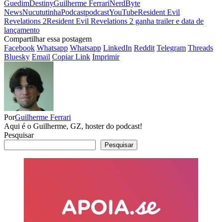
Guedim
Destiny
Guilherme Ferrari
NerdByte
News
Nucututinha
Podcast
podcastYouTube
Resident Evil
Revelations 2
Resident Evil Revelations 2 ganha trailer e data de
lançamento
Compartilhar essa postagem
Facebook
Whatsapp
Whatsapp
LinkedIn
Reddit
Telegram
Threads
Bluesky
Email
Copiar Link
Imprimir
Por
Guilherme Ferrari
Aqui é o Guilherme, GZ, hoster do podcast!
Pesquisar
Pesquisar