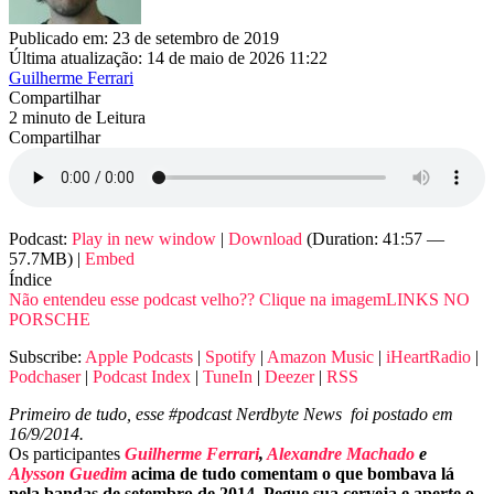
Publicado em: 23 de setembro de 2019
Última atualização: 14 de maio de 2026 11:22
Guilherme Ferrari
Compartilhar
2 minuto de Leitura
Compartilhar
Podcast:
Play in new window
|
Download
(Duration: 41:57 —
57.7MB) |
Embed
Índice
Não entendeu esse podcast velho?? Clique na imagem
LINKS NO
PORSCHE
Subscribe:
Apple Podcasts
|
Spotify
|
Amazon Music
|
iHeartRadio
|
Podchaser
|
Podcast Index
|
TuneIn
|
Deezer
|
RSS
Primeiro de tudo, esse #podcast Nerdbyte News foi postado em
16/9/2014.
Os participantes
Guilherme Ferrari
,
Alexandre Machado
e
Alysson Guedim
acima de tudo comentam o que bombava lá
pela bandas de setembro de 2014.
Pegue sua cerveja e aperte o