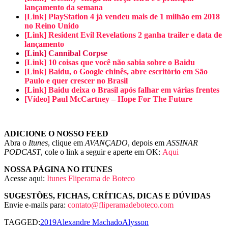
lançamento da semana
[Link] PlayStation 4 já vendeu mais de 1 milhão em 2018
no Reino Unido
[Link] Resident Evil Revelations 2 ganha trailer e data de
lançamento
[Link] Cannibal Corpse
[Link] 10 coisas que você não sabia sobre o Baidu
[Link] Baidu, o Google chinês, abre escritório em São
Paulo e quer crescer no Brasil
[Link] Baidu deixa o Brasil após falhar em várias frentes
[Vídeo] Paul McCartney – Hope For The Future
ADICIONE O NOSSO FEED
Abra o
Itunes
, clique em
AVANÇADO
, depois em
ASSINAR
PODCAST
, cole o link a seguir e aperte em OK:
Aqui
NOSSA PÁGINA NO ITUNES
Acesse aqui:
Itunes Fliperama de Boteco
SUGESTÕES, FICHAS, CRÍTICAS, DICAS E DÚVIDAS
Envie e-mails para:
contato@fliperamadeboteco.com
TAGGED:
2019
Alexandre Machado
Alysson