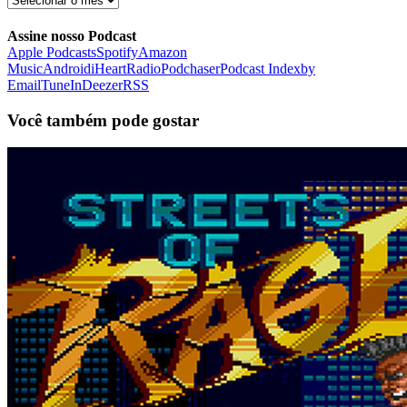
FDB
Assine nosso Podcast
Apple Podcasts
Spotify
Amazon
Music
Android
iHeartRadio
Podchaser
Podcast Index
by
Email
TuneIn
Deezer
RSS
Você também pode gostar