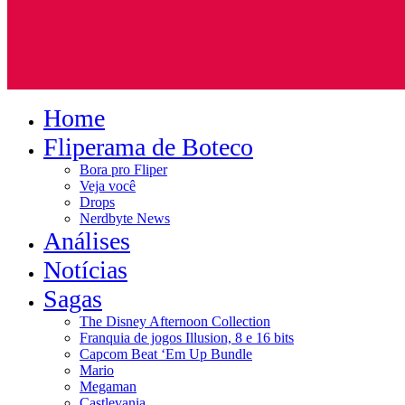
Home
Fliperama de Boteco
Bora pro Fliper
Veja você
Drops
Nerdbyte News
Análises
Notícias
Sagas
The Disney Afternoon Collection
Franquia de jogos Illusion, 8 e 16 bits
Capcom Beat ‘Em Up Bundle
Mario
Megaman
Castlevania