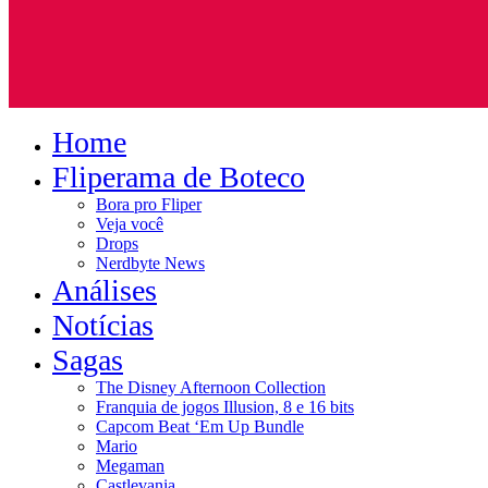
Home
Fliperama de Boteco
Bora pro Fliper
Veja você
Drops
Nerdbyte News
Análises
Notícias
Sagas
The Disney Afternoon Collection
Franquia de jogos Illusion, 8 e 16 bits
Capcom Beat ‘Em Up Bundle
Mario
Megaman
Castlevania