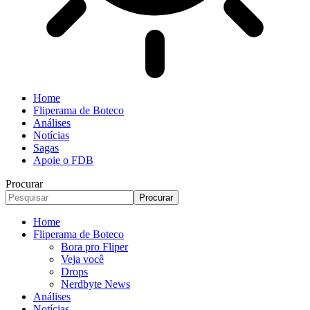
Home
Fliperama de Boteco
Análises
Notícias
Sagas
Apoie o FDB
Procurar
Home
Fliperama de Boteco
Bora pro Fliper
Veja você
Drops
Nerdbyte News
Análises
Notícias