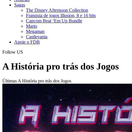
Sagas
The Disney Afternoon Collection
Franquia de jogos Illusion, 8 e 16 bits
Capcom Beat ‘Em Up Bundle
Mario
Megaman
Castlevania
Apoie o FDB
Follow US
A História pro trás dos Jogos
Últimas A História pro trás dos Jogos