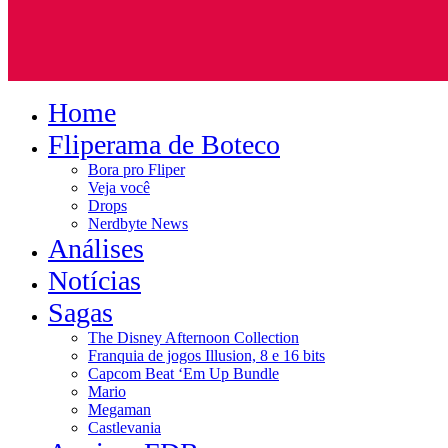
Home
Fliperama de Boteco
Bora pro Fliper
Veja você
Drops
Nerdbyte News
Análises
Notícias
Sagas
The Disney Afternoon Collection
Franquia de jogos Illusion, 8 e 16 bits
Capcom Beat ‘Em Up Bundle
Mario
Megaman
Castlevania